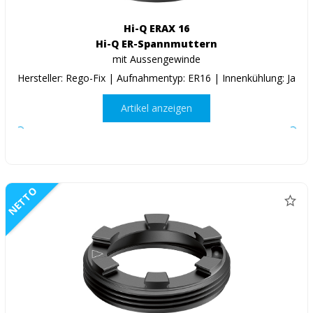
Hi-Q ERAX 16
Hi-Q ER-Spannmuttern
mit Aussengewinde
Hersteller: Rego-Fix | Aufnahmentyp: ER16 | Innenkühlung: Ja
Artikel anzeigen
NETTO