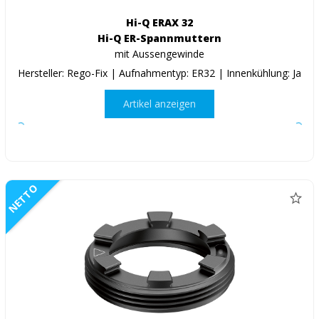
Hi-Q ERAX 32
Hi-Q ER-Spannmuttern
mit Aussengewinde
Hersteller: Rego-Fix | Aufnahmentyp: ER32 | Innenkühlung: Ja
Artikel anzeigen
NETTO