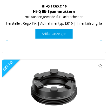
HI-Q ERAXC 16
Hi-Q ER-Spannmuttern
mit Aussengewinde für Dichtscheiben
Hersteller: Rego-Fix | Aufnahmentyp: ER16 | Innenkühlung: Ja
Artikel anzeigen
NETTO