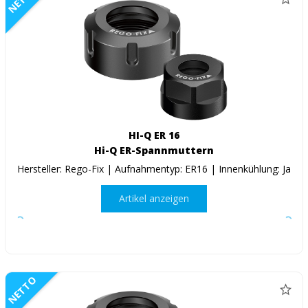
HI-Q ER 16
Hi-Q ER-Spannmuttern
Hersteller: Rego-Fix | Aufnahmentyp: ER16 | Innenkühlung: Ja
Artikel anzeigen
NETTO