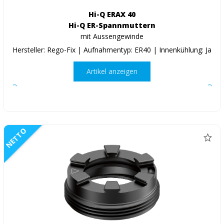
Hi-Q ERAX 40
Hi-Q ER-Spannmuttern
mit Aussengewinde
Hersteller: Rego-Fix | Aufnahmentyp: ER40 | Innenkühlung: Ja
Artikel anzeigen
NETTO