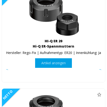
HI-Q ER 20
Hi-Q ER-Spannmuttern
Hersteller: Rego-Fix | Aufnahmentyp: ER20 | Innenkühlung: Ja
Artikel anzeigen
NETTO