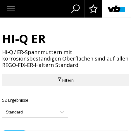
HI-Q ER
Hi-Q / ER-Spannmuttern mit
korrosionsbeständigen Oberflächen sind auf allen
REGO-FIX-ER-Haltern Standard.
Filtern
52 Ergebnisse