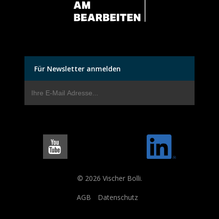
Für Newsletter anmelden
© 2026 Vischer Bolli.
AGB
Datenschutz