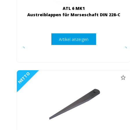
ATL 6 MK1
Austreiblappen für Morseschaft DIN 228-C
Artikel anzeigen
NETTO