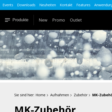
Events
Downloads
Neuheiten
Kontakt
Features
Anwendung
New
Promo
Outlet
Produkte
Sie sind hier:
Home
Aufnahmen
Zubehör
MK-Zubeh
MK-Zubehör