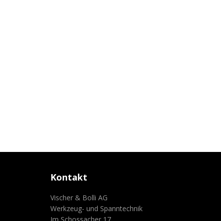
Kontakt
Vischer & Bolli AG
Werkzeug- und Spanntechnik
Im Schossacher 17