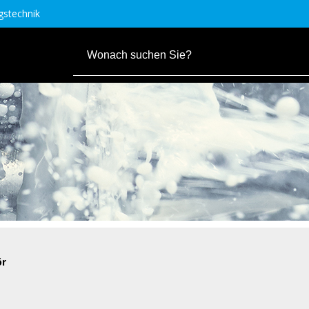
stechnik
ör