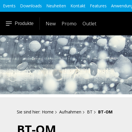
Events
Downloads
Neuheiten
Kontakt
Features
Anwendung
New
Promo
Outlet
Produkte
Sie sind hier:
Home
Aufnahmen
BT
BT-OM
BT-OM