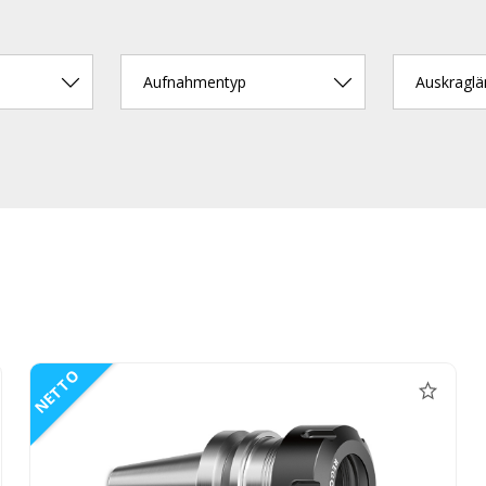
Aufnahmentyp
Auskragl
NETTO