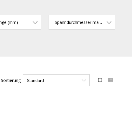
änge (mm)
Spanndurchmesser max. (mm)
Sortierung: