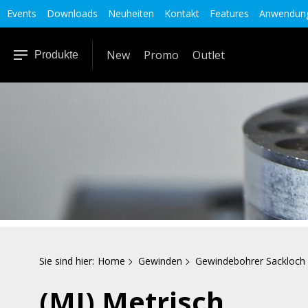
Events
Downloads
Neuheiten
Kontakt
Features
Anwendung
New
Promo
Outlet
Produkte
Sie sind hier:
Home
Gewinden
Gewindebohrer Sackloch
(MJ) Metrisch