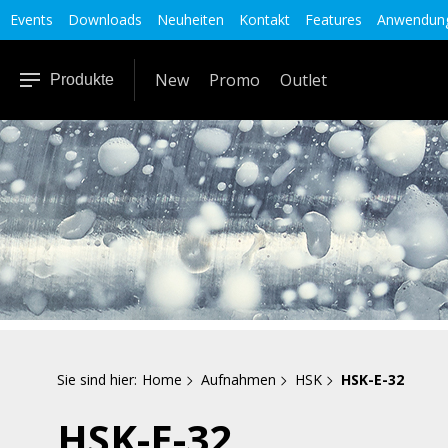
Events
Downloads
Neuheiten
Kontakt
Features
Anwendung
New
Promo
Outlet
Produkte
Sie sind hier:
Home
Aufnahmen
HSK
HSK-E-32
HSK-E-32