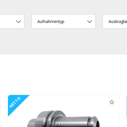
Aufnahmentyp
Auskragl
NETTO