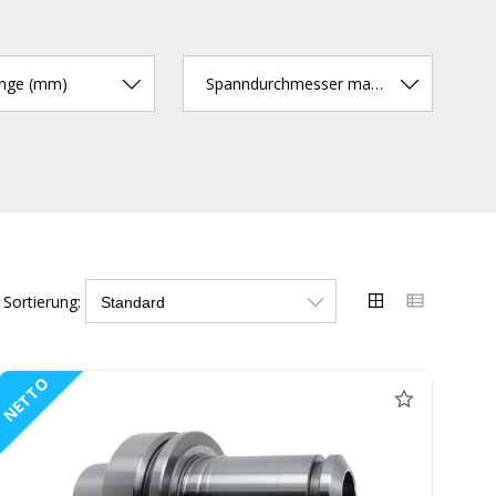
änge (mm)
Spanndurchmesser max. (mm)
Sortierung:
NETTO