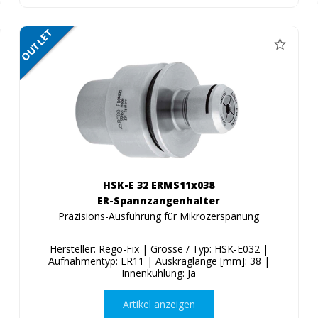
OUTLET
SALE
HSK-E 32 ERMS11x038
ER-Spannzangenhalter
Präzisions-Ausführung für Mikrozerspanung
Hersteller: Rego-Fix | Grösse / Typ: HSK-E032 |
Aufnahmentyp: ER11 | Auskraglänge [mm]: 38 |
Innenkühlung: Ja
Artikel anzeigen