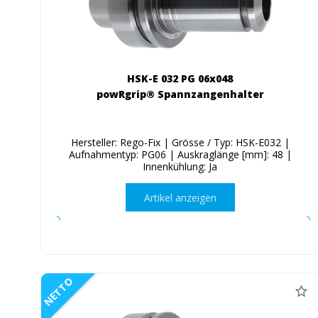
HSK-E 032 PG 06x048
powRgrip® Spannzangenhalter
Hersteller: Rego-Fix | Grösse / Typ: HSK-E032 |
Aufnahmentyp: PG06 | Auskraglänge [mm]: 48 |
Innenkühlung: Ja
Artikel anzeigen
NETTO