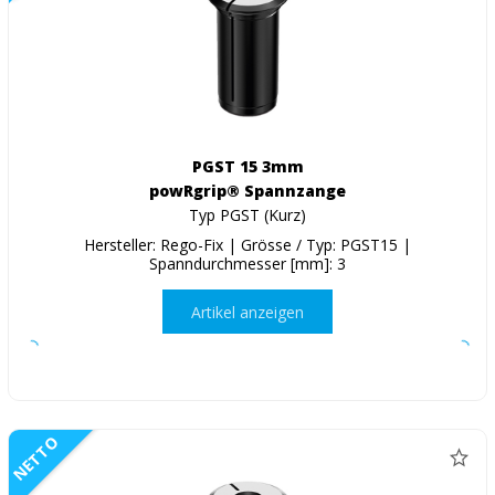
PGST 15 3mm
powRgrip® Spannzange
Typ PGST (Kurz)
Hersteller: Rego-Fix | Grösse / Typ: PGST15 |
Spanndurchmesser [mm]: 3
Artikel anzeigen
NETTO