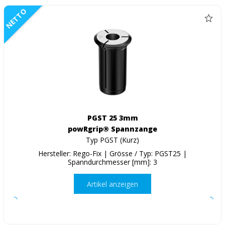
NETTO
PGST 25 3mm
powRgrip® Spannzange
Typ PGST (Kurz)
Hersteller: Rego-Fix | Grösse / Typ: PGST25 |
Spanndurchmesser [mm]: 3
Artikel anzeigen