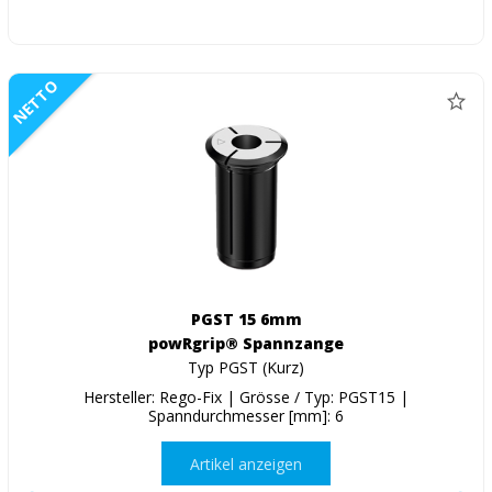
NETTO
PGST 15 6mm
powRgrip® Spannzange
Typ PGST (Kurz)
Hersteller: Rego-Fix | Grösse / Typ: PGST15 |
Spanndurchmesser [mm]: 6
Artikel anzeigen