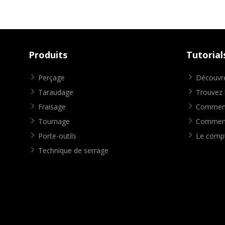
Produits
Tutorial
Perçage
Découvre
Taraudage
Trouvez l
Fraisage
Comment 
Tournage
Comment 
Porte-outils
Le compt
Technique de serrage