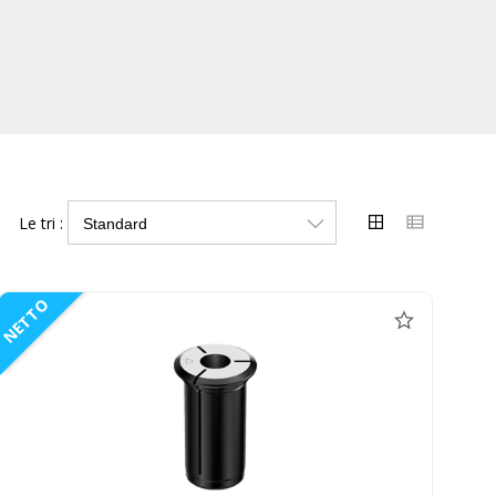
Le tri :
NETTO