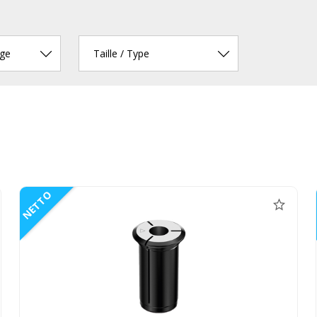
age
Taille / Type
NETTO