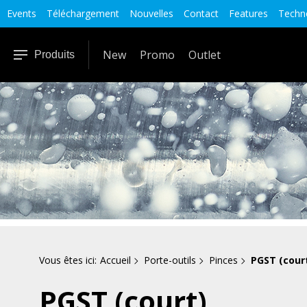
Events
Téléchargement
Nouvelles
Contact
Features
Techno
New
Promo
Outlet
Produits
Vous êtes ici:
Accueil
Porte-outils
Pinces
PGST (cour
PGST (court)