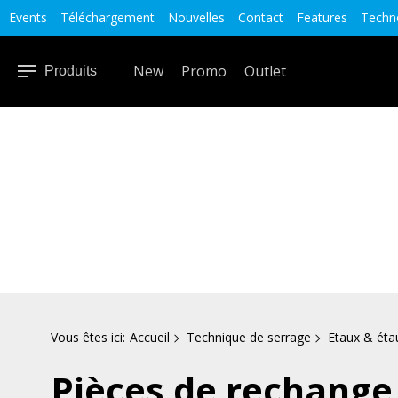
Events
Téléchargement
Nouvelles
Contact
Features
Techno
New
Promo
Outlet
Produits
Vous êtes ici:
Accueil
Technique de serrage
Etaux & éta
Pièces de rechange