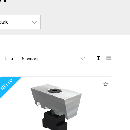
otale
Le tri :
NETTO