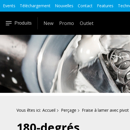
Events
Téléchargement
Nouvelles
Contact
Features
Techno
New
Promo
Outlet
Produits
Vous êtes ici:
Accueil
Perçage
Fraise à lamer avec pivot
180-degrés