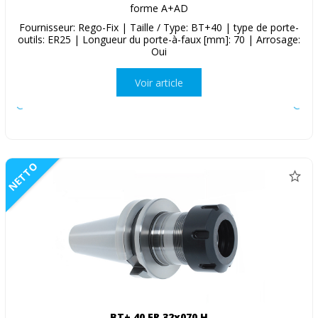
forme A+AD
Fournisseur: Rego-Fix | Taille / Type: BT+40 | type de porte-
outils: ER25 | Longueur du porte-à-faux [mm]: 70 | Arrosage:
Oui
Voir article
NETTO
BT+ 40 ER 32x070 H