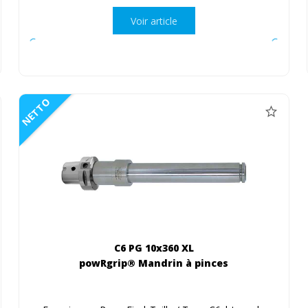
Voir article
NETTO
C6 PG 10x360 XL
powRgrip® Mandrin à pinces