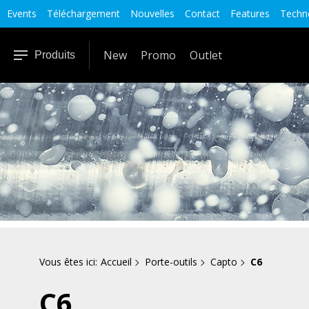
Events
Téléchargement
Nouvelles
Contact
Features
Techno
New
Promo
Outlet
Produits
Vous êtes ici:
Accueil
Porte-outils
Capto
C6
C6