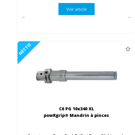
Voir article
NETTO
C6 PG 10x340 XL
powRgrip® Mandrin à pinces