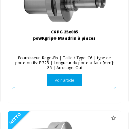
C6 PG 25x085
powRgrip® Mandrin à pinces
Fournisseur: Rego-Fix | Taille / Type: C6 | type de
porte-outils: PG25 | Longueur du porte-à-faux [mm]:
85 | Arrosage: Oui
Voir article
NETTO