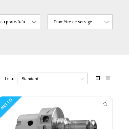
Longueur du porte-à-faux (mm)
Diamètre de serrage
Le tri :
NETTO