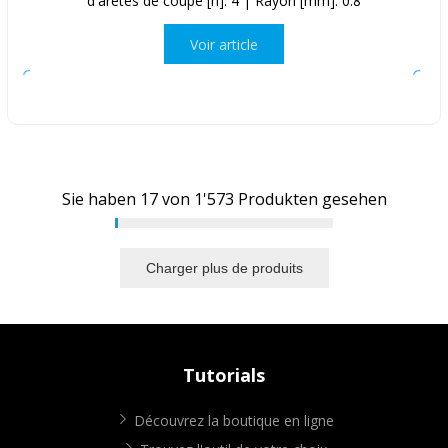
d'arêtes de coupe [n]: 4 | Rayon [mm]: 0.8
Voir article
Sie haben
17
von
1'573
Produkten gesehen
Charger plus de produits
Tutorials
Découvrez la boutique en ligne