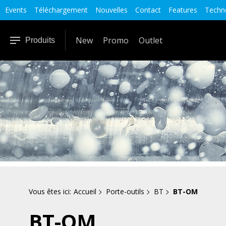
Events
Téléchargement
Nouvelles
Contact
Features
Techno
New
Promo
Outlet
Produits
Vous êtes ici:
Accueil
Porte-outils
BT
BT-OM
BT-OM