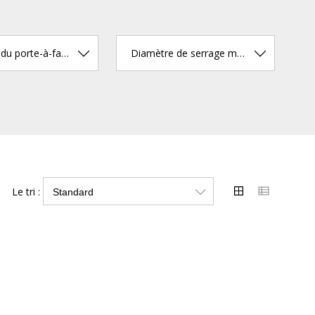
Longueur du porte-à-faux (mm)
Diamètre de serrage max. (mm)
Le tri :