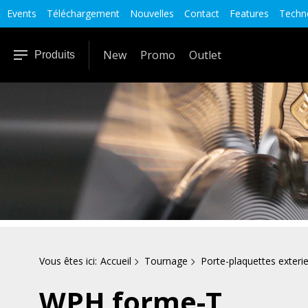
Events
Téléchargement
Nouvelles
Contact
Features
Techno
New
Promo
Outlet
Produits
Vous êtes ici:
Accueil
Tournage
Porte-plaquettes exterie
WPH forme-T