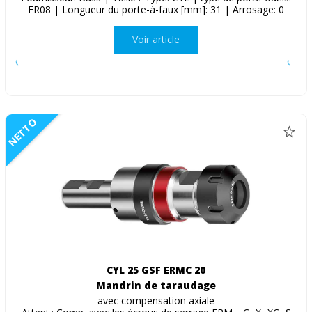
ER08 | Longueur du porte-à-faux [mm]: 31 | Arrosage: 0
Voir article
NETTO
CYL 25 GSF ERMC 20
Mandrin de taraudage
avec compensation axiale