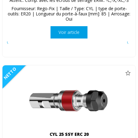
Attent.: Comp. avec les écrous de serrage ERM.. -C,-X,-XC,-S
Fournisseur: Rego-Fix | Taille / Type: CYL | type de porte-
outils: ER20 | Longueur du porte-à-faux [mm]: 85 | Arrosage:
Oui
Voir article
NETTO
CYL 25 SSY ERC 20