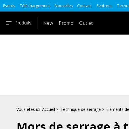
Events
Téléchargement
Nouvelles
Contact
Features
Techno
New
Promo
Outlet
Produits
Vous êtes ici:
Accueil
Technique de serrage
Eléments de
Mors de serrage à t