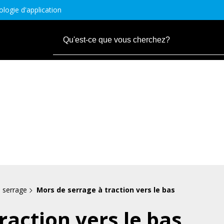
logie d'application
 serrage
Mors de serrage à traction vers le bas
raction vers le bas