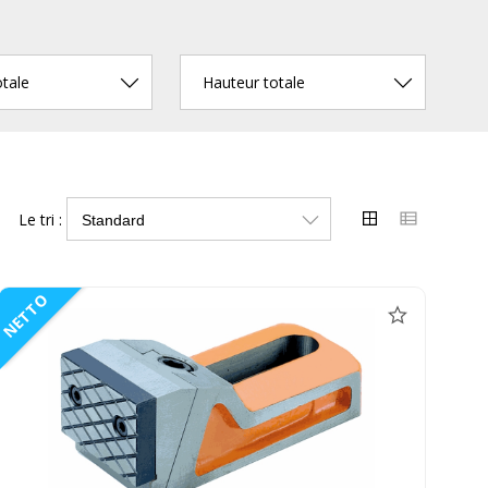
otale
Hauteur totale
Le tri :
NETTO