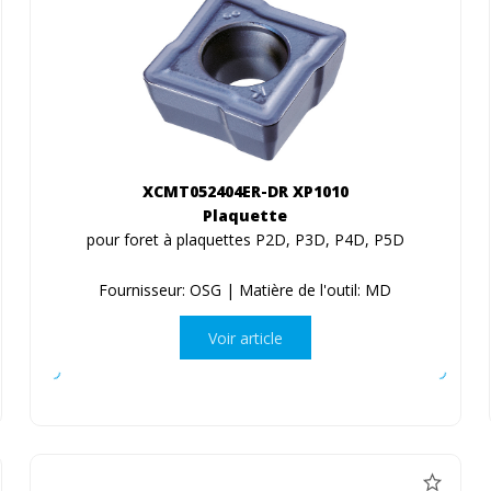
XCMT052404ER-DR XP1010
Plaquette
pour foret à plaquettes P2D, P3D, P4D, P5D
Fournisseur: OSG | Matière de l'outil: MD
Voir article