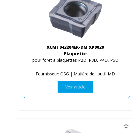
XCMT042204ER-DM XP9020
Plaquette
pour foret à plaquettes P2D, P3D, P4D, P5D
Fournisseur: OSG | Matière de l'outil: MD
Voir article