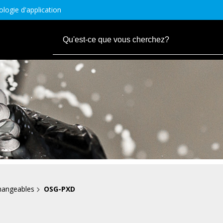
logie d'application
changeables
OSG-PXD