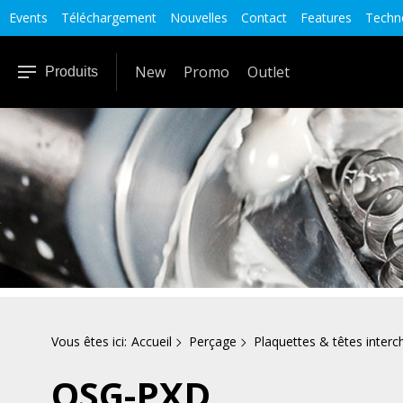
Events
Téléchargement
Nouvelles
Contact
Features
Techno
New
Promo
Outlet
Produits
Vous êtes ici:
Accueil
Perçage
Plaquettes & têtes inter
OSG-PXD