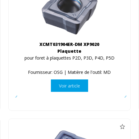
XCMT031904ER-DM XP9020
Plaquette
pour foret à plaquettes P2D, P3D, P4D, P5D
Fournisseur: OSG | Matière de l'outil: MD
Voir article