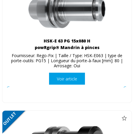
HSK-E 63 PG 15x080 H
powRgrip® Mandrin à pinces
Fournisseur: Rego-Fix | Taille / Type: HSK-E063 | type de
porte-outils: PG15 | Longueur du porte-à-faux [mm]: 80 |
Arrosage: Oui
Voir article
OUTLET
SALE