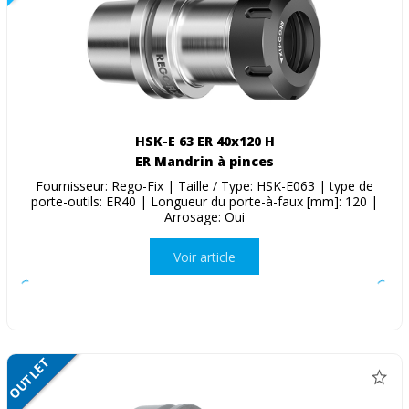
HSK-E 63 ER 40x120 H
ER Mandrin à pinces
Fournisseur: Rego-Fix | Taille / Type: HSK-E063 | type de
porte-outils: ER40 | Longueur du porte-à-faux [mm]: 120 |
Arrosage: Oui
Voir article
OUTLET
SALE