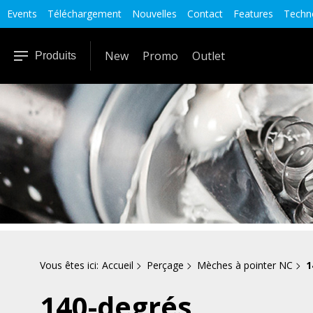
Events
Téléchargement
Nouvelles
Contact
Features
Techno
New
Promo
Outlet
Produits
Vous êtes ici:
Accueil
Perçage
Mèches à pointer NC
1
140-degrés