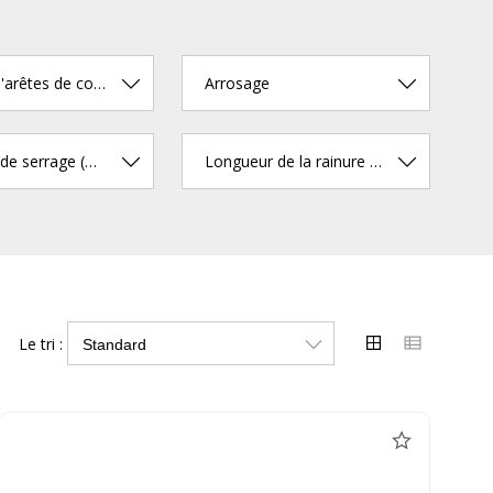
Nombre d'arêtes de coupe
Arrosage
Diamètre de serrage (mm)
Longueur de la rainure à copeaux (mm)
Le tri :