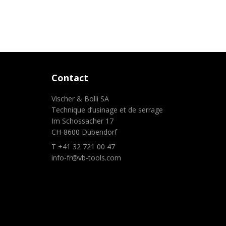
Contact
Vischer & Bolli SA
Technique d’usinage et de serrage
Im Schossacher 17
CH-8600 Dübendorf
T +41 32 721 00 47
info-fr@vb-tools.com