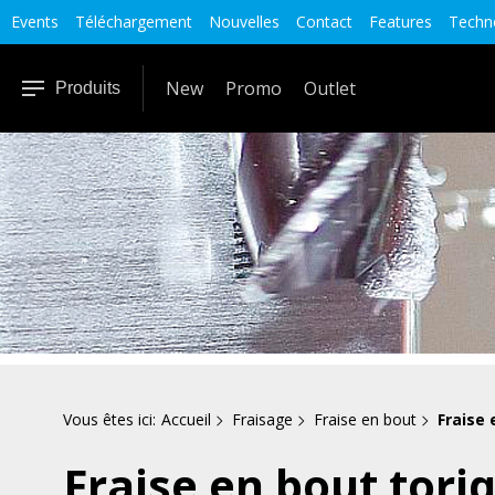
Events
Téléchargement
Nouvelles
Contact
Features
Techno
New
Promo
Outlet
Produits
Vous êtes ici:
Accueil
Fraisage
Fraise en bout
Fraise 
Fraise en bout tori