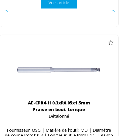
Voir article
AE-CPR4-H 0.3xR0.05x1.5mm
Fraise en bout torique
Détalonné
Fournisseur: OSG | Matière de l'outil: MD | Diamètre
de coupe [mm]: 0.3 | Longueur utile [mm]: 1.5 | Rayon