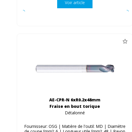
Voir article
AE-CPR-N 6xR0.2x48mm
Fraise en bout torique
Détalonné
Fournisseur: OSG | Matière de l'outil: MD | Diamètre
de coupe [mm]: 6 | Longueur utile [mm]: 48 | Rayon