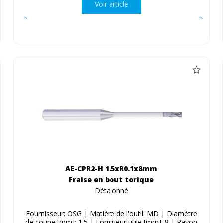
Voir article
AE-CPR2-H 1.5xR0.1x8mm
Fraise en bout torique
Détalonné
Fournisseur: OSG | Matière de l'outil: MD | Diamètre
de coupe [mm]: 1.5 | Longueur utile [mm]: 8 | Rayon