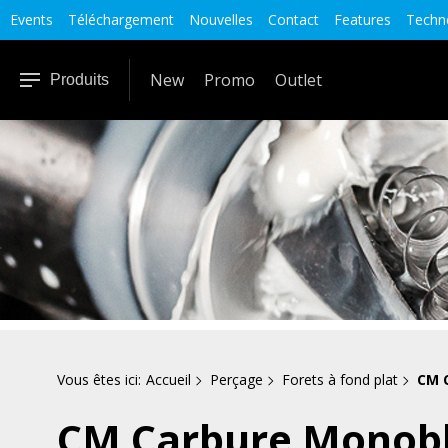
Events
Téléchargement
Nouvelles
Contact
Features
Techno
New
Promo
Outlet
Produits
Vous êtes ici:
Accueil
Perçage
Forets à fond plat
CM 
CM Carbure Monob