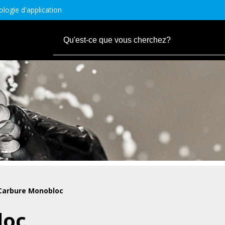
logie d'application
Carbure Monobloc
loc