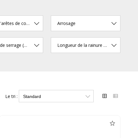
Nombre d'arêtes de coupe
Arrosage
Diamètre de serrage (mm)
Longueur de la rainure à copeaux (mm)
Le tri :