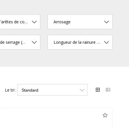
Nombre d'arêtes de coupe
Arrosage
Diamètre de serrage (mm)
Longueur de la rainure à copeaux (mm)
Le tri :