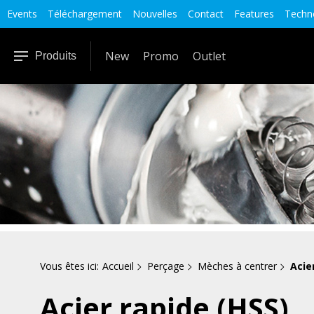
Events
Téléchargement
Nouvelles
Contact
Features
Techno
New
Promo
Outlet
Produits
Vous êtes ici:
Accueil
Perçage
Mèches à centrer
Acie
Acier rapide (HSS)