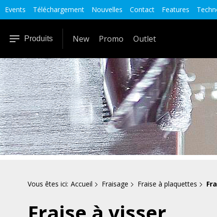
Events
Téléchargement
Nouvelles
Contact
Features
Techno
New
Promo
Outlet
Produits
Vous êtes ici:
Accueil
Fraisage
Fraise à plaquettes
Fra
Fraise à visser