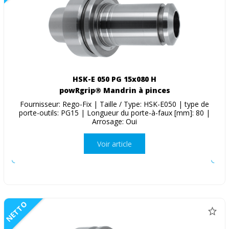
HSK-E 050 PG 15x080 H
powRgrip® Mandrin à pinces
Fournisseur: Rego-Fix | Taille / Type: HSK-E050 | type de
porte-outils: PG15 | Longueur du porte-à-faux [mm]: 80 |
Arrosage: Oui
Voir article
NETTO