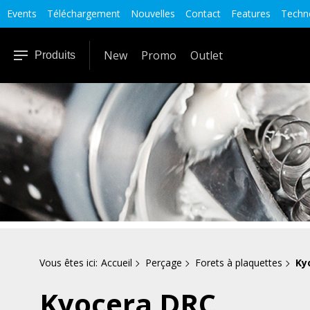
Events
Téléchargement
Nouvelles
Contact
Features
Techno
New
Promo
Outlet
Produits
Vous êtes ici:
Accueil
Perçage
Forets à plaquettes
Ky
Kyocera DRC