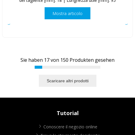
del tagliente [mm]: 18 | Lunghezza utile [mm]: 95
Mostra articolo
Sie haben
17
von
150
Produkten gesehen
Scaricare altri prodotti
Tutorial
Conoscere il negozio online