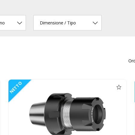
rno
Dimensione / Tipo
Or
NETTO