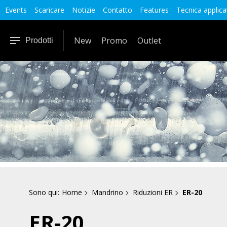
Events
Scaricare
Notizie
Contatto
Features
Tecnica applica
New
Promo
Outlet
Prodotti
Sono qui:
Home
Mandrino
Riduzioni ER
ER-20
ER-20