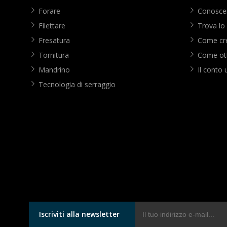
Forare
Conoscer
Filettare
Trova lo
Fresatura
Come cre
Tornitura
Come ott
Mandrino
Il conto 
Tecnologia di serraggio
Iscriviti alla newsletter