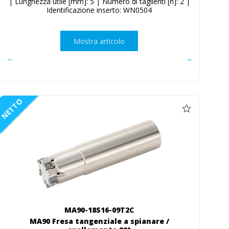
| Lunghezza utile [mm]: 5 | Numero di taglienti [n]: 2 |
Identificazione inserto: WN0504
Mostra articolo
NETTO
MA90-18S16-09T2C
MA90 Fresa tangenziale a spianare /