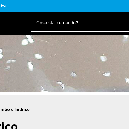
tiva
mbo cilindrico
rico