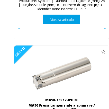
Produttore: Kyocera | Diametro del tagliente [mm]: 25
| Lunghezza utile [mm]: 6 | Numero di taglienti [n]: 3 |
Identificazione inserto: TO0605
Mostra articolo
NETTO
MA90-16S12-09T2C
MA90 Fresa tangenziale a spianare /