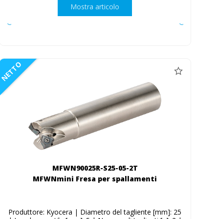
Mostra articolo
NETTO
MFWN90025R-S25-05-2T
MFWNmini Fresa per spallamenti
Produttore: Kyocera | Diametro del tagliente [mm]: 25