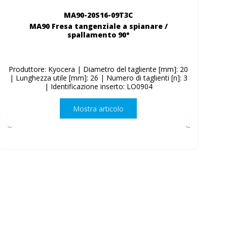
MA90-20S16-09T3C
MA90 Fresa tangenziale a spianare /
spallamento 90°
Produttore: Kyocera | Diametro del tagliente [mm]: 20
| Lunghezza utile [mm]: 26 | Numero di taglienti [n]: 3
| Identificazione inserto: LO0904
Mostra articolo