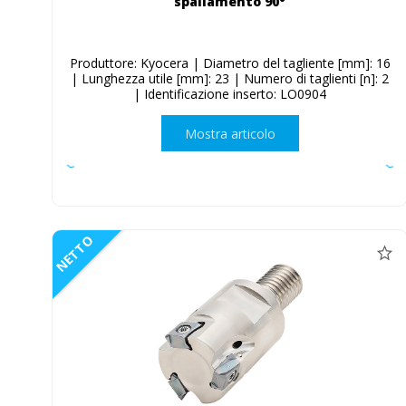
spallamento 90°
Produttore: Kyocera | Diametro del tagliente [mm]: 16
| Lunghezza utile [mm]: 23 | Numero di taglienti [n]: 2
| Identificazione inserto: LO0904
Mostra articolo
NETTO