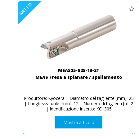
NETTO
MEAS25-S25-13-2T
MEAS Fresa a spianare / spallamento
Produttore: Kyocera | Diametro del tagliente [mm]: 25
| Lunghezza utile [mm]: 12 | Numero di taglienti [n]: 2
| Identificazione inserto: KC1305
Mostra articolo