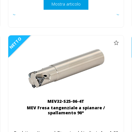
Mostra articolo
NETTO
MEV32-S25-06-4T
MEV Fresa tangenziale a spianare /
spallamento 90°