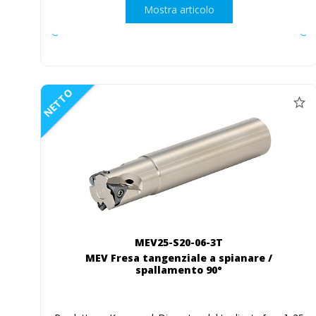
Mostra articolo
NETTO
MEV25-S20-06-3T
MEV Fresa tangenziale a spianare /
spallamento 90°