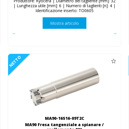
Produttore: Kyocera | Diametro del tagliente [mm]: 32
| Lunghezza utile [mm]: 6 | Numero di taglienti [n]: 4 |
Identificazione inserto: TO0605
Mostra articolo
NETTO
MA90-16S16-09T2C
MA90 Fresa tangenziale a spianare /