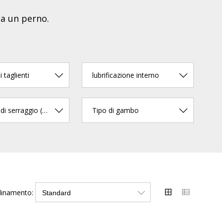
za un perno.
 taglienti
lubrificazione interno
Diametro di serraggio (mm)
Tipo di gambo
dinamento: