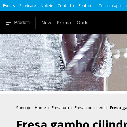
Events
Scaricare
Notizie
Contatto
Features
Tecnica applica
New
Promo
Outlet
Prodotti
Sono qui:
Home
Fresatura
Fresa con inserti
Fresa ga
Fresa gambo cilind