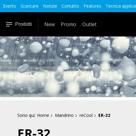
Events
Scaricare
Notizie
Contatto
Features
Tecnica applica
New
Promo
Outlet
Prodotti
Sono qui:
Home
Mandrino
reCool
ER-32
ER-32