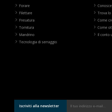
Forare
Conoscer
Filettare
Trova lo
Fresatura
Come cre
Tornitura
Come ott
Mandrino
Il conto 
Tecnologia di serraggio
Iscriviti alla newsletter