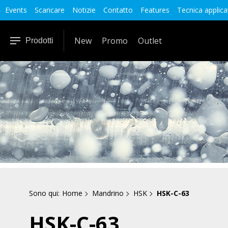
Events
Scaricare
Notizie
Contatto
Features
Tecnica applica
New
Promo
Outlet
Prodotti
Sono qui:
Home
Mandrino
HSK
HSK-C-63
HSK-C-63