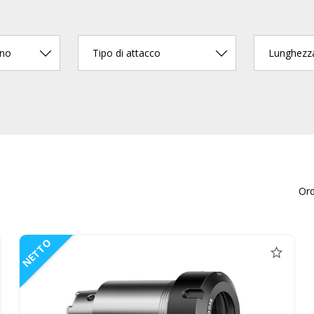
rno
Tipo di attacco
Lunghezz
Or
NETTO