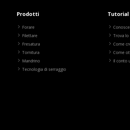
Prodotti
Tutorial
Forare
Conoscer
Filettare
Trova lo
Fresatura
Come cre
Tornitura
Come ott
Mandrino
Il conto 
Tecnologia di serraggio