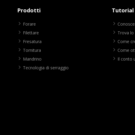
Prodotti
Tutorial
Forare
Conoscer
Filettare
Trova lo
Fresatura
Come cre
Tornitura
Come ott
Mandrino
Il conto 
Tecnologia di serraggio