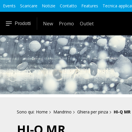
Events
Scaricare
Notizie
Contatto
Features
Tecnica applica
New
Promo
Outlet
Prodotti
Sono qui:
Home
Mandrino
Ghiera per pinza
HI-Q MR
HI-Q MR