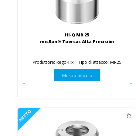
HI-Q MR 25
micRun® Tuercas Alta Precisión
Produttore: Rego-Fix | Tipo di attacco: MR25
Mostra articolo
NETTO