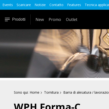
Events
Scaricare
Notizie
Contatto
Features
Tecnica applica
New
Promo
Outlet
Prodotti
Sono qui:
Home
Tornitura
Barra di alesatura / lavorazi
WPH Forma-C