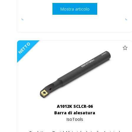
Mostra articolo
NETTO
A1012K SCLCR-06
Barra di alesatura
IsoTools