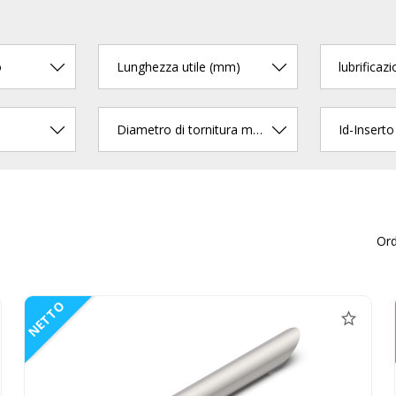
o
Lunghezza utile (mm)
lubrificaz
Diametro di tornitura min.
Id-Inserto
Or
NETTO