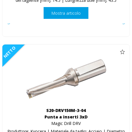
del tagliente [mm]: 14.5 | Lunghezza utile [mm]: 43.5
Mostra articolo
NETTO
S20-DRV150M-3-04
Punta a inserti 3xD
Magic Drill DRV
Produttore: Kyocera | Materiale da taglio: Acciaio | Diametro