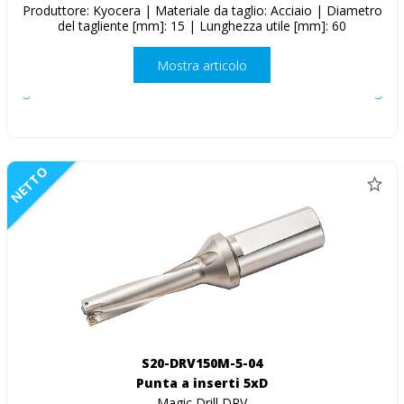
Produttore: Kyocera | Materiale da taglio: Acciaio | Diametro
del tagliente [mm]: 15 | Lunghezza utile [mm]: 60
Mostra articolo
NETTO
S20-DRV150M-5-04
Punta a inserti 5xD
Magic Drill DRV