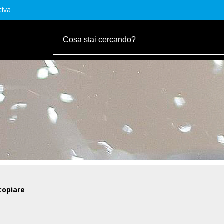
tiva
copiare