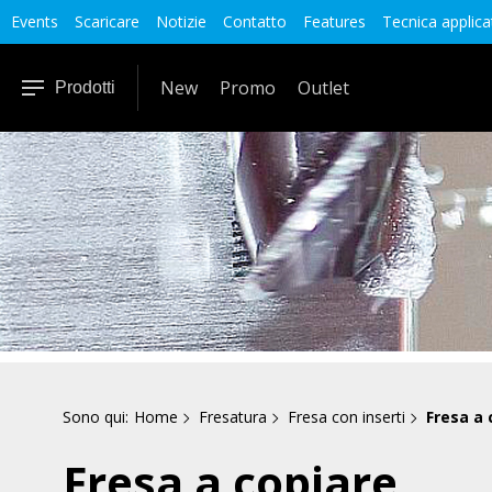
Events
Scaricare
Notizie
Contatto
Features
Tecnica applica
New
Promo
Outlet
Prodotti
Sono qui:
Home
Fresatura
Fresa con inserti
Fresa a 
Fresa a copiare