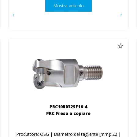
Mostra articolo
PRC10R032SF16-4
PRC Fresa a copiare
Produttore: OSG | Diametro del tagliente [mm]: 22 |