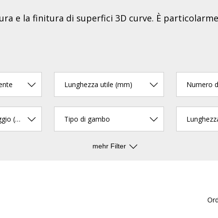
tura e la finitura di superfici 3D curve. È particolar
ente
Lunghezza utile (mm)
Numero di
Diametro di serraggio (mm)
Tipo di gambo
mehr Filter
Or