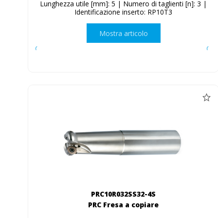
Lunghezza utile [mm]: 5 | Numero di taglienti [n]: 3 |
Identificazione inserto: RP10T3
Mostra articolo
PRC10R032SS32-4S
PRC Fresa a copiare