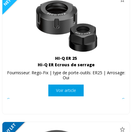
HI-Q ER 25
Hi-Q ER Ecrous de serrage
Fournisseur: Rego-Fix | type de porte-outils: ER25 | Arrosage:
Oui
Voir article
OUTLET
SALE