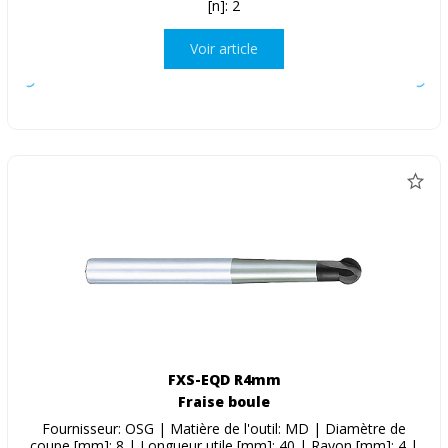
[n]: 2
Voir article
FXS-EQD R4mm
Fraise boule
Fournisseur: OSG | Matière de l'outil: MD | Diamètre de
coupe [mm]: 8 | Longueur utile [mm]: 40 | Rayon [mm]: 4 |