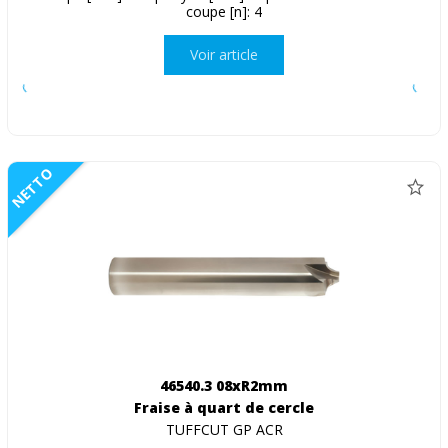
coupe [n]: 4
Voir article
NETTO
46540.3 08xR2mm
Fraise à quart de cercle
TUFFCUT GP ACR