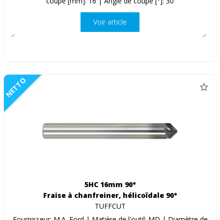
coupe [mm]: 16 | Angle de coupe [°]: 30
Voir article
NETTO
5HC 16mm 90°
Fraise à chanfreiner, hélicoïdale 90°
TUFFCUT
Fournisseur: M.A. Ford | Matière de l'outil: MD | Diamètre de