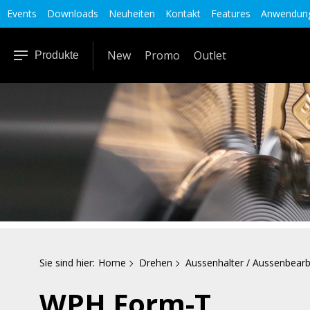
Events
Downloads
Neuheiten
Kontakt
Features
Anwendung
New
Promo
Outlet
Produkte
Sie sind hier:
Home
Drehen
Aussenhalter / Aussenbearb
WPH Form-T