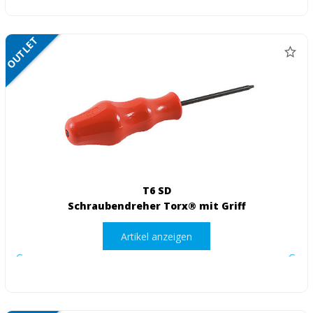
OUTLET
NETTO
T6 SD
Schraubendreher Torx® mit Griff
Artikel anzeigen