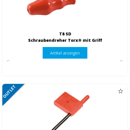
T8 SD
Schraubendreher Torx® mit Griff
Artikel anzeigen
OUTLET
NETTO