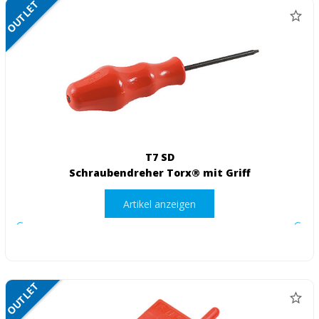
OUTLET
NETTO
T7 SD
Schraubendreher Torx® mit Griff
Artikel anzeigen
OUTLET
NETTO