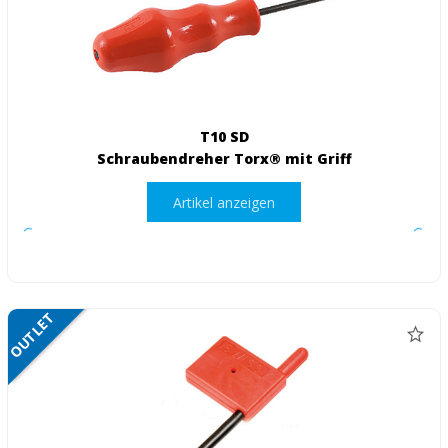
T10 SD
Schraubendreher Torx® mit Griff
Artikel anzeigen
OUTLET
NETTO