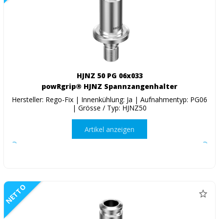
HJNZ 50 PG 06x033
powRgrip® HJNZ Spannzangenhalter
Hersteller: Rego-Fix | Innenkühlung: Ja | Aufnahmentyp: PG06
| Grösse / Typ: HJNZ50
Artikel anzeigen
NETTO