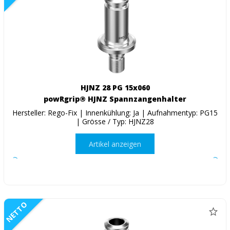
HJNZ 28 PG 15x060
powRgrip® HJNZ Spannzangenhalter
Hersteller: Rego-Fix | Innenkühlung: Ja | Aufnahmentyp: PG15
| Grösse / Typ: HJNZ28
Artikel anzeigen
NETTO