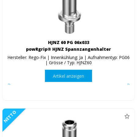
HJNZ 60 PG 06x033
powRgrip® HJNZ Spannzangenhalter
Hersteller: Rego-Fix | Innenkühlung: Ja | Aufnahmentyp: PG06
| Grösse / Typ: HJNZ60
Artikel anzeigen
NETTO