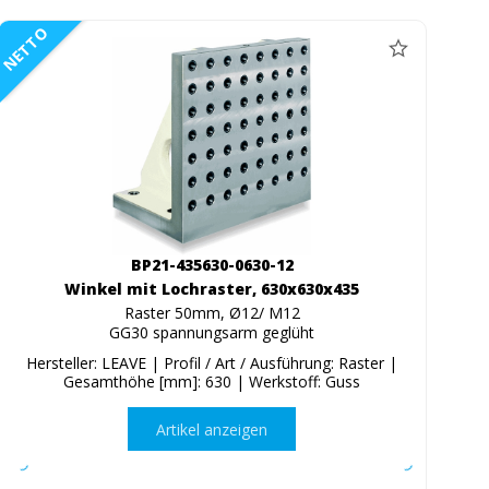
NETTO
BP21-435630-0630-12
Winkel mit Lochraster, 630x630x435
Raster 50mm, Ø12/ M12
GG30 spannungsarm geglüht
Hersteller: LEAVE | Profil / Art / Ausführung: Raster |
Gesamthöhe [mm]: 630 | Werkstoff: Guss
Artikel anzeigen