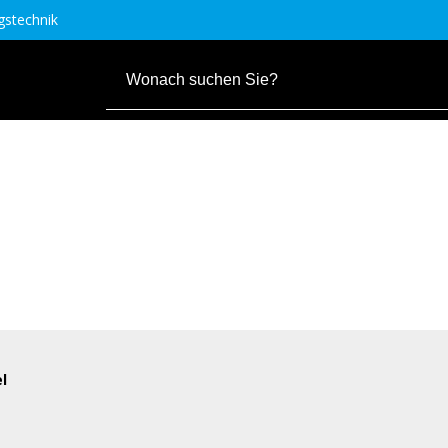
stechnik
l