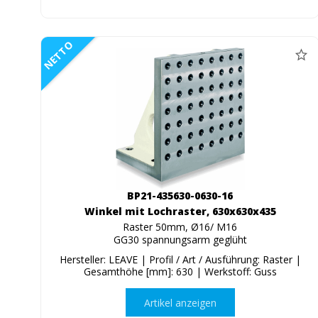
NETTO
BP21-435630-0630-16
Winkel mit Lochraster, 630x630x435
Raster 50mm, Ø16/ M16
GG30 spannungsarm geglüht
Hersteller: LEAVE | Profil / Art / Ausführung: Raster |
Gesamthöhe [mm]: 630 | Werkstoff: Guss
Artikel anzeigen