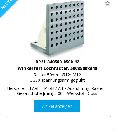
NETTO
BP21-340500-0500-12
Winkel mit Lochraster, 500x500x340
Raster 50mm, Ø12/ M12
GG30 spannungsarm geglüht
Hersteller: LEAVE | Profil / Art / Ausführung: Raster |
Gesamthöhe [mm]: 500 | Werkstoff: Guss
Artikel anzeigen