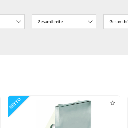
Gesamtbreite
Gesamth
NETTO