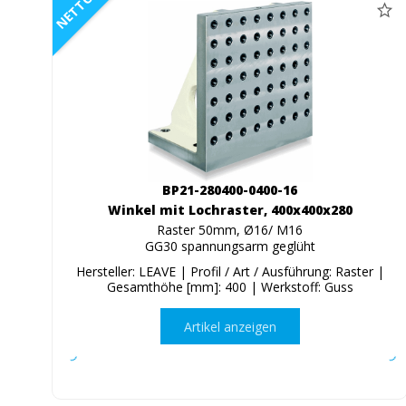
NETTO
BP21-280400-0400-16
Winkel mit Lochraster, 400x400x280
Raster 50mm, Ø16/ M16
GG30 spannungsarm geglüht
Hersteller: LEAVE | Profil / Art / Ausführung: Raster |
Gesamthöhe [mm]: 400 | Werkstoff: Guss
Artikel anzeigen