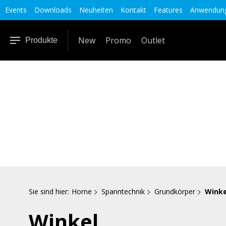
Events
Downloads
Neuheiten
Kontakt
Features
Anwendung
New
Promo
Outlet
Produkte
Sie sind hier:
Home
Spanntechnik
Grundkörper
Winke
Winkel