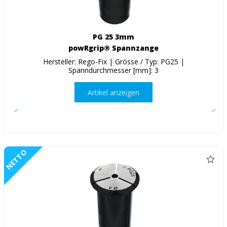
PG 25 3mm
powRgrip® Spannzange
Hersteller: Rego-Fix | Grösse / Typ: PG25 |
Spanndurchmesser [mm]: 3
Artikel anzeigen
NETTO