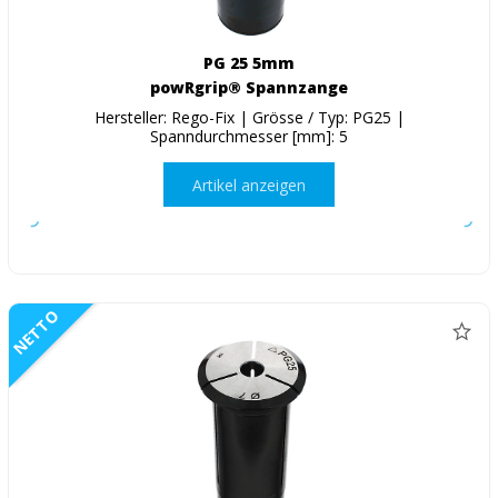
PG 25 5mm
powRgrip® Spannzange
Hersteller: Rego-Fix | Grösse / Typ: PG25 |
Spanndurchmesser [mm]: 5
Artikel anzeigen
NETTO