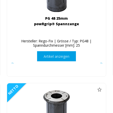
PG 48 25mm
powRgrip® Spannzange
Hersteller: Rego-Fix | Grösse / Typ: PG48 |
Spanndurchmesser [mm]: 25
Artikel anzeigen
NETTO