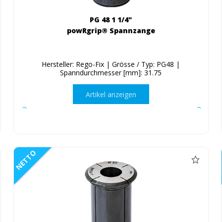
PG 48 1 1/4"
powRgrip® Spannzange
Hersteller: Rego-Fix | Grösse / Typ: PG48 |
Spanndurchmesser [mm]: 31.75
Artikel anzeigen
NETTO