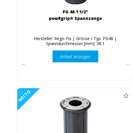
PG 48 1 1/2"
powRgrip® Spannzange
Hersteller: Rego-Fix | Grösse / Typ: PG48 |
Spanndurchmesser [mm]: 38.1
Artikel anzeigen
NETTO