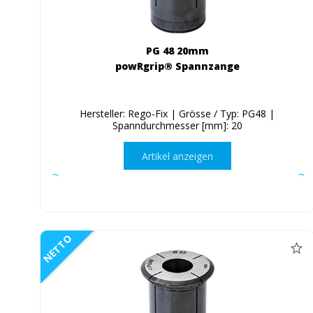
PG 48 20mm
powRgrip® Spannzange
Hersteller: Rego-Fix | Grösse / Typ: PG48 |
Spanndurchmesser [mm]: 20
Artikel anzeigen
NETTO