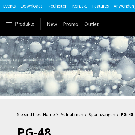
Events
Downloads
Neuheiten
Kontakt
Features
Anwendung
New
Promo
Outlet
Produkte
Sie sind hier:
Home
Aufnahmen
Spannzangen
PG-48
PG-48