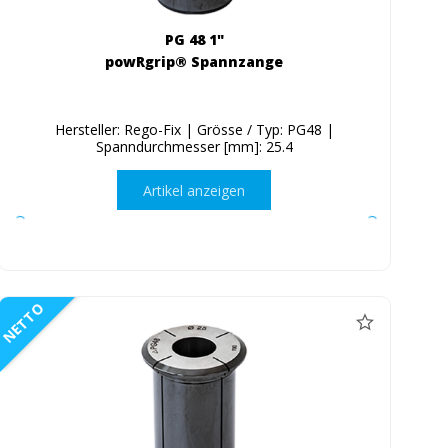
PG 48 1"
powRgrip® Spannzange
Hersteller: Rego-Fix | Grösse / Typ: PG48 |
Spanndurchmesser [mm]: 25.4
Artikel anzeigen
NETTO