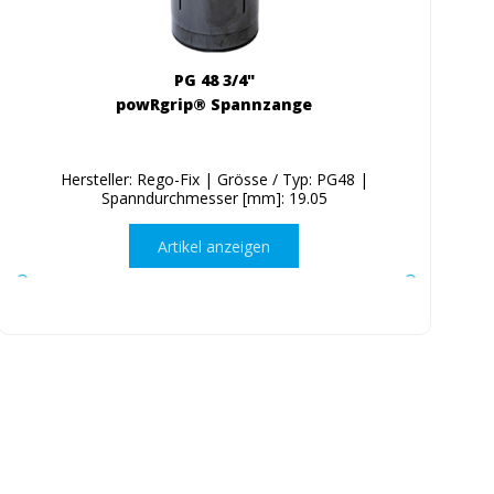
PG 48 3/4"
powRgrip® Spannzange
Hersteller: Rego-Fix | Grösse / Typ: PG48 |
Spanndurchmesser [mm]: 19.05
Artikel anzeigen