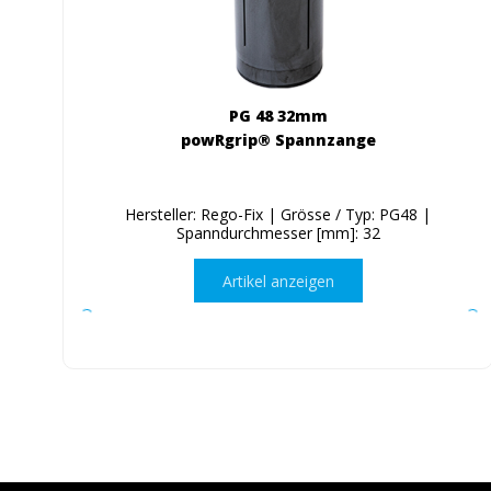
PG 48 32mm
powRgrip® Spannzange
Hersteller: Rego-Fix | Grösse / Typ: PG48 |
Spanndurchmesser [mm]: 32
Artikel anzeigen