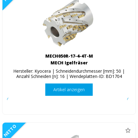
MECH050R-17-4-4T-M
MECH Igelfräser
Hersteller: Kyocera | Schneidendurchmesser [mm]: 50 |
Anzahl Schneiden [n]: 16 | Wendeplatten-ID: BD1704
Artikel anzeigen
NETTO