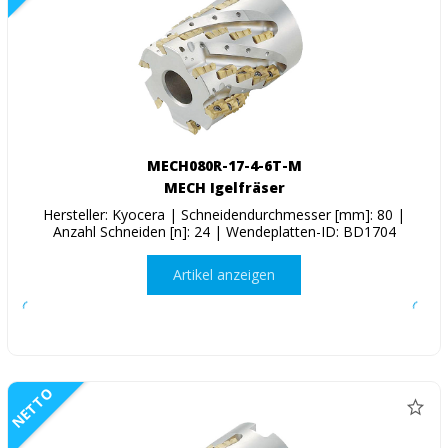
MECH080R-17-4-6T-M
MECH Igelfräser
Hersteller: Kyocera | Schneidendurchmesser [mm]: 80 |
Anzahl Schneiden [n]: 24 | Wendeplatten-ID: BD1704
Artikel anzeigen
NETTO