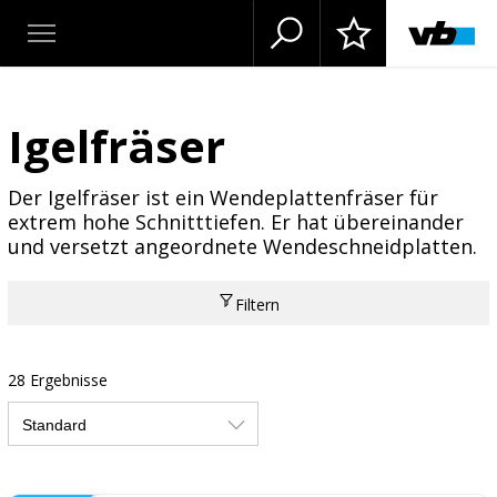
Igelfräser
Der Igelfräser ist ein Wendeplattenfräser für
extrem hohe Schnitttiefen. Er hat übereinander
und versetzt angeordnete Wendeschneidplatten.
Filtern
28 Ergebnisse