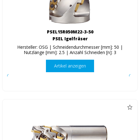
PSEL15R050M22-3-50
PSEL Igelfräser
Hersteller: OSG | Schneidendurchmesser [mm]: 50 |
Nutzlänge [mm]: 2.5 | Anzahl Schneiden [n]: 3
Artikel anzeigen