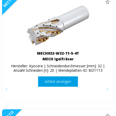
NETTO
MECH032-W32-11-5-4T
MECH Igelfräser
Hersteller: Kyocera | Schneidendurchmesser [mm]: 32 |
Anzahl Schneiden [n]: 20 | Wendeplatten-ID: BD11T3
Artikel anzeigen
NETTO