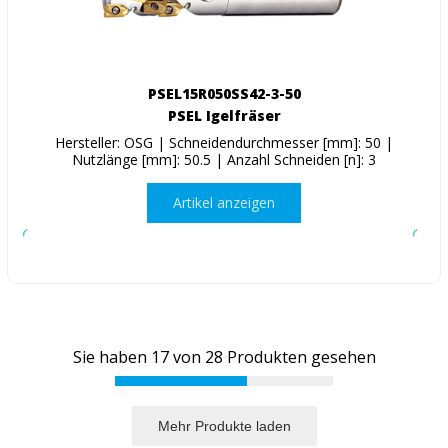
PSEL15R050SS42-3-50
PSEL Igelfräser
Hersteller: OSG | Schneidendurchmesser [mm]: 50 |
Nutzlänge [mm]: 50.5 | Anzahl Schneiden [n]: 3
Artikel anzeigen
Sie haben
17
von
28
Produkten gesehen
Mehr Produkte laden