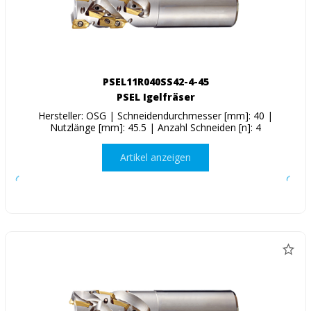
PSEL11R040SS42-4-45
PSEL Igelfräser
Hersteller: OSG | Schneidendurchmesser [mm]: 40 |
Nutzlänge [mm]: 45.5 | Anzahl Schneiden [n]: 4
Artikel anzeigen