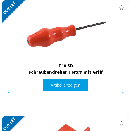
OUTLET
NETTO
T10 SD
Schraubendreher Torx® mit Griff
Artikel anzeigen
OUTLET
NETTO