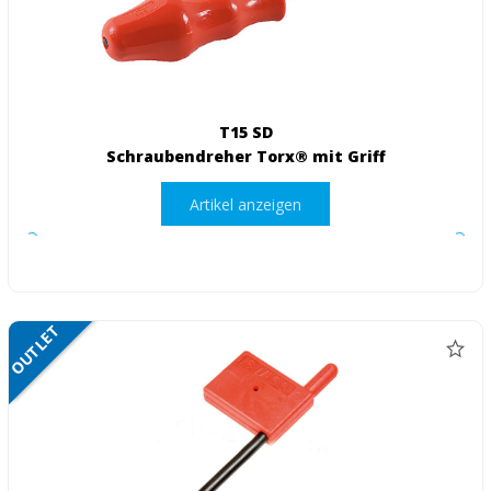
T15 SD
Schraubendreher Torx® mit Griff
Artikel anzeigen
OUTLET
NETTO