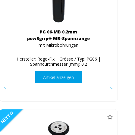
PG 06-MB 0.2mm
powRgrip® MB-Spannzange
mit Mikrobohrungen
Hersteller: Rego-Fix | Grösse / Typ: PG06 |
Spanndurchmesser [mm]: 0.2
Artikel anzeigen
NETTO