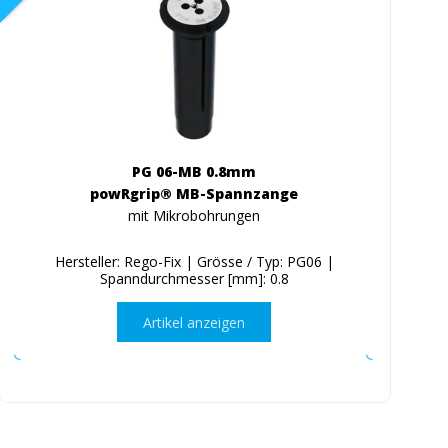
PG 06-MB 0.8mm
powRgrip® MB-Spannzange
mit Mikrobohrungen
Hersteller: Rego-Fix | Grösse / Typ: PG06 |
Spanndurchmesser [mm]: 0.8
Artikel anzeigen