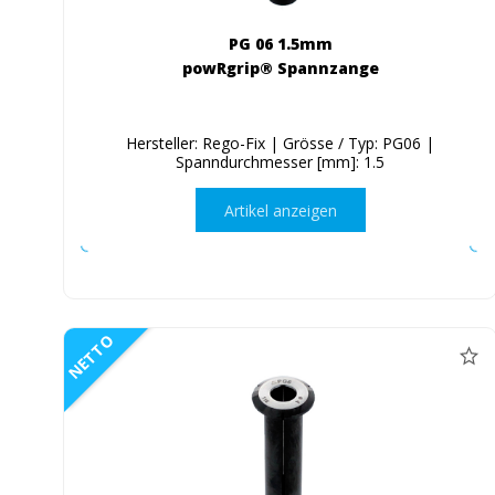
PG 06 1.5mm
powRgrip® Spannzange
Hersteller: Rego-Fix | Grösse / Typ: PG06 |
Spanndurchmesser [mm]: 1.5
Artikel anzeigen
NETTO