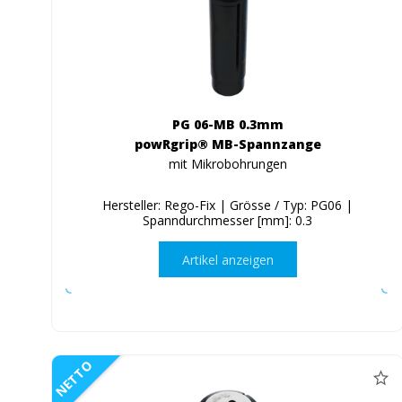
PG 06-MB 0.3mm
powRgrip® MB-Spannzange
mit Mikrobohrungen
Hersteller: Rego-Fix | Grösse / Typ: PG06 |
Spanndurchmesser [mm]: 0.3
Artikel anzeigen
NETTO