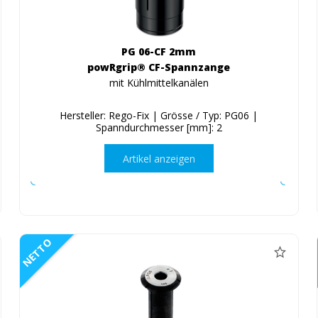
PG 06-CF 2mm
powRgrip® CF-Spannzange
mit Kühlmittelkanälen
Hersteller: Rego-Fix | Grösse / Typ: PG06 |
Spanndurchmesser [mm]: 2
Artikel anzeigen
NETTO