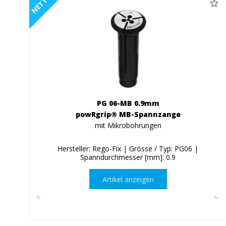
NETTO
PG 06-MB 0.9mm
powRgrip® MB-Spannzange
mit Mikrobohrungen
Hersteller: Rego-Fix | Grösse / Typ: PG06 |
Spanndurchmesser [mm]: 0.9
Artikel anzeigen