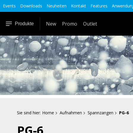
Events
Downloads
Neuheiten
Kontakt
Features
Anwendung
New
Promo
Outlet
Produkte
Sie sind hier:
Home
Aufnahmen
Spannzangen
PG-6
PG-6