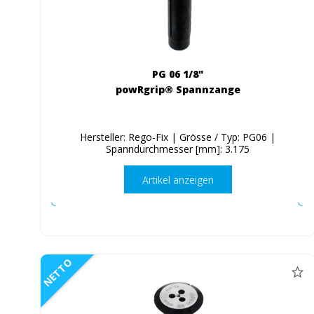
PG 06 1/8"
powRgrip® Spannzange
Hersteller: Rego-Fix | Grösse / Typ: PG06 |
Spanndurchmesser [mm]: 3.175
Artikel anzeigen
NETTO