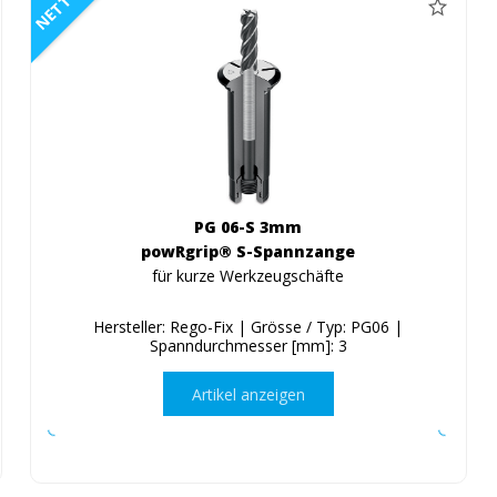
NETTO
PG 06-S 3mm
powRgrip® S-Spannzange
für kurze Werkzeugschäfte
Hersteller: Rego-Fix | Grösse / Typ: PG06 |
Spanndurchmesser [mm]: 3
Artikel anzeigen