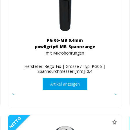
PG 06-MB 0.4mm
powRgrip® MB-Spannzange
mit Mikrobohrungen
Hersteller: Rego-Fix | Grösse / Typ: PG06 |
Spanndurchmesser [mm]: 0.4
Artikel anzeigen
NETTO