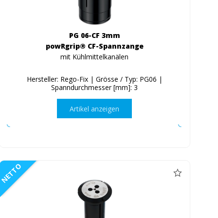
PG 06-CF 3mm
powRgrip® CF-Spannzange
mit Kühlmittelkanälen
Hersteller: Rego-Fix | Grösse / Typ: PG06 |
Spanndurchmesser [mm]: 3
Artikel anzeigen
NETTO