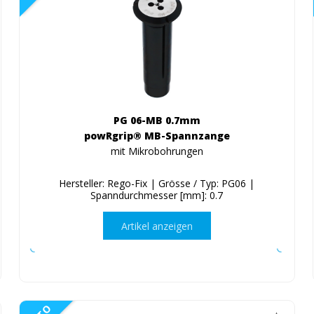
PG 06-MB 0.7mm
powRgrip® MB-Spannzange
mit Mikrobohrungen
Hersteller: Rego-Fix | Grösse / Typ: PG06 |
Spanndurchmesser [mm]: 0.7
Artikel anzeigen