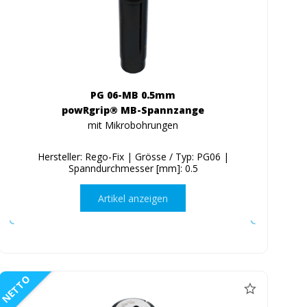
PG 06-MB 0.5mm
powRgrip® MB-Spannzange
mit Mikrobohrungen
Hersteller: Rego-Fix | Grösse / Typ: PG06 |
Spanndurchmesser [mm]: 0.5
Artikel anzeigen
NETTO