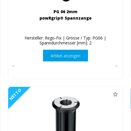
PG 06 2mm
powRgrip® Spannzange
Hersteller: Rego-Fix | Grösse / Typ: PG06 |
Spanndurchmesser [mm]: 2
Artikel anzeigen
NETTO