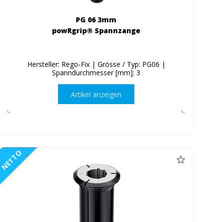
PG 06 3mm
powRgrip® Spannzange
Hersteller: Rego-Fix | Grösse / Typ: PG06 |
Spanndurchmesser [mm]: 3
Artikel anzeigen
NETTO