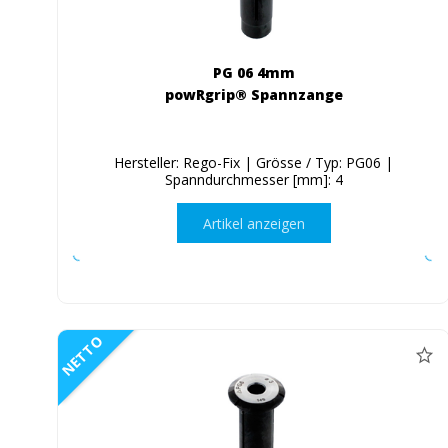
PG 06 4mm
powRgrip® Spannzange
Hersteller: Rego-Fix | Grösse / Typ: PG06 |
Spanndurchmesser [mm]: 4
Artikel anzeigen
NETTO