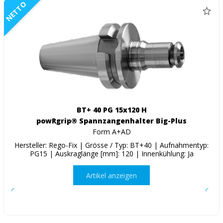
NETTO
BT+ 40 PG 15x120 H
powRgrip® Spannzangenhalter Big-Plus
Form A+AD
Hersteller: Rego-Fix | Grösse / Typ: BT+40 | Aufnahmentyp:
PG15 | Auskraglänge [mm]: 120 | Innenkühlung: Ja
Artikel anzeigen