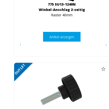
775 SU13-1240N
Winkel-Anschlag 2-seitig
Raster 40mm
Artikel anzeigen
OUTLET
NETTO