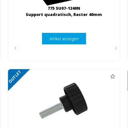
775 SU07-1240N
Support quadratisch, Raster 40mm
Artikel anzeigen
OUTLET
NETTO