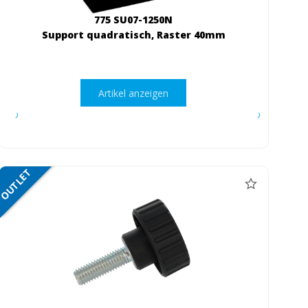
775 SU07-1250N
Support quadratisch, Raster 40mm
Artikel anzeigen
OUTLET
NETTO