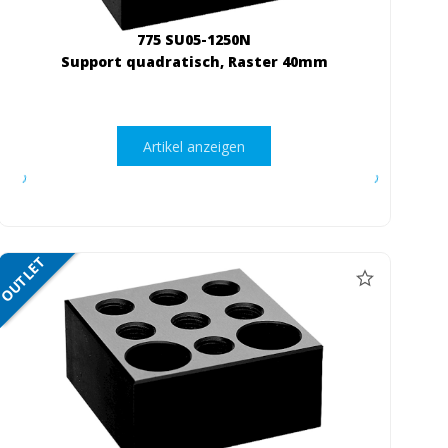
775 SU05-1250N
Support quadratisch, Raster 40mm
Artikel anzeigen
OUTLET
NETTO