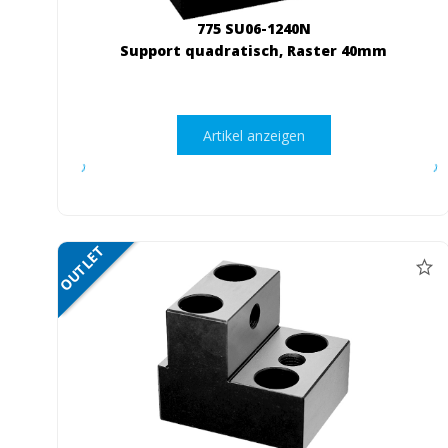
775 SU06-1240N
Support quadratisch, Raster 40mm
Artikel anzeigen
OUTLET
NETTO