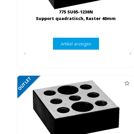
775 SU05-1230N
Support quadratisch, Raster 40mm
Artikel anzeigen
OUTLET
NETTO