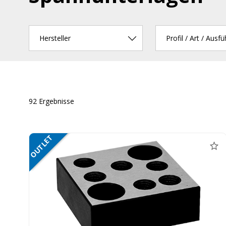
Hersteller
Profil / Art / Ausf
92 Ergebnisse
OUTLET
NETTO