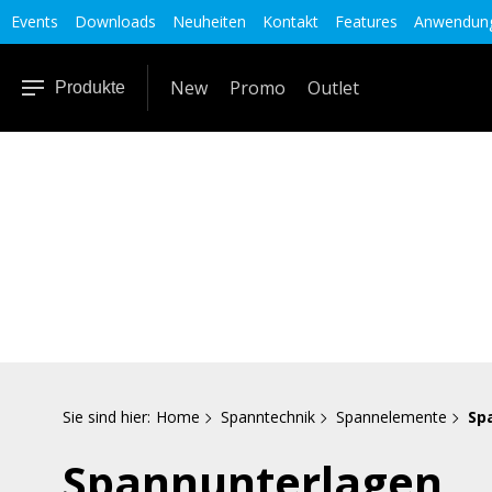
Events
Downloads
Neuheiten
Kontakt
Features
Anwendung
New
Promo
Outlet
Produkte
Sie sind hier:
Home
Spanntechnik
Spannelemente
Sp
Spannunterlagen