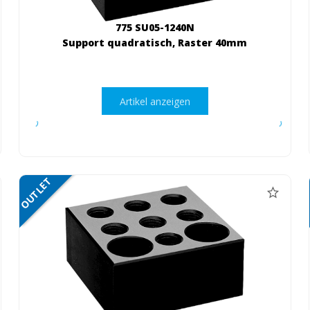
775 SU05-1240N
Support quadratisch, Raster 40mm
Artikel anzeigen
OUTLET
NETTO