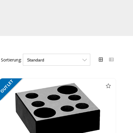
Sortierung:
OUTLET
NETTO