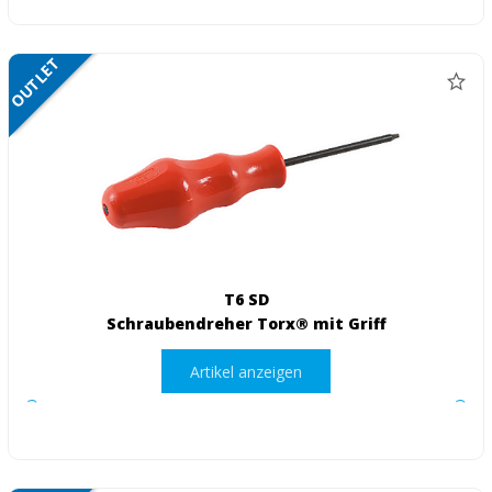
OUTLET
NETTO
T6 SD
Schraubendreher Torx® mit Griff
Artikel anzeigen