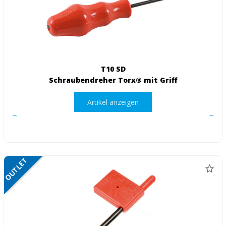
T10 SD
Schraubendreher Torx® mit Griff
Artikel anzeigen
OUTLET
NETTO