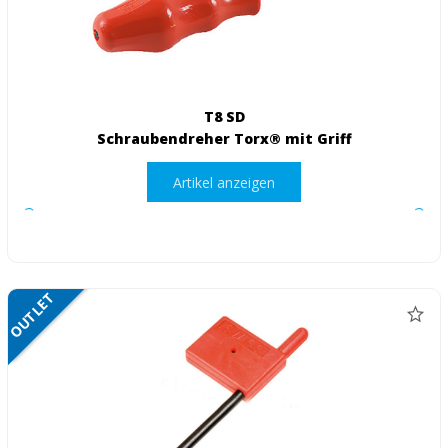
T8 SD
Schraubendreher Torx® mit Griff
Artikel anzeigen
OUTLET
NETTO